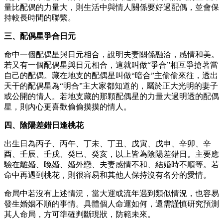
量比配偶的力量大，則生活中與情人關係要好過配偶，並會保
持較長時間的聯繫。
三、配偶星爭合日元
命中一個配偶星與日元相合，說明夫妻關係融洽，感情和美。
若又有一個配偶星與日元相合，這就叫做“爭合”相互爭搶著當
自己的配偶。藏在地支的配偶星叫做“暗合”主偷偷來往，透出
天干的配偶星為“明合”主大家都知道的，屬於正大光明的妻子
或公開的情人。若地支藏的那顆配偶星的力量大過明透的配偶
星，則內心更喜歡偷偷摸摸的情人。
四、陰陽差錯日逢桃花
出生日為丙子、丙午、丁未、丁丑、戊寅、戊申、辛卯、辛
酉、壬辰、壬戌、癸巳、癸亥，以上皆為陰陽差錯日。主要應
驗在離婚、晚婚、婚外戀、夫妻感情不和、結婚時不順等。若
命中再遇到桃花，則很容易和其他人保持沒有名分的愛情。
命局中若沒有上述情況，當大運或流年遇到類似情況，也容易
發生婚姻不順的事情。具體個人命運如何，還需謹慎研究預測
其人命局，方可準確判斷現狀，防範未來。