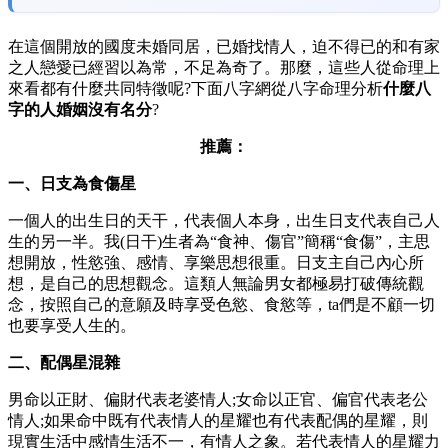
在這個開放的國度未婚同居，已婚找情人，迫不得已的和有家
之人戀愛已經習以為常，不足為奇了。那麼，這些人從命理上
來看都有什麼共同特徵呢?下面八字網從八字命理分析
什麼八
字的人婚姻沒有名分
?
推薦：
一、日支為食傷星
一個人的出生日的天干，代表個人本身，出生日支代表自己人
生的另一半。我(日干)生者為“食神、傷官”簡稱“食傷”，主思
想開放，性慾強、感情、享樂思想很重。日支主自己內心所
想，是自己的思想觀念。這類人無論男女都極易打破傳統觀
念，按照自己的意願及時享受色慾、食慾等，ta們是不顧一切
也要享受人生的。
二、配偶星混雜
男命以正財、偏財代表老婆情人;女命以正官、偏官代表老公
情人;如果命中既有代表情人的星耀也有代表配偶的星耀，則
現實生活中感情生活不一，有情人之象。若代表情人的星耀力