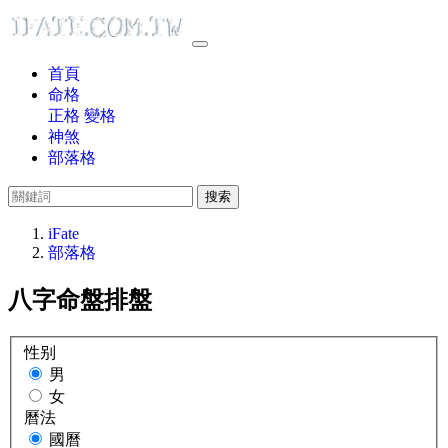
首頁
命格
正格
變格
神煞
部落格
搜索
iFate
部落格
八字命盤排盤
性别
男
女
曆法
國曆