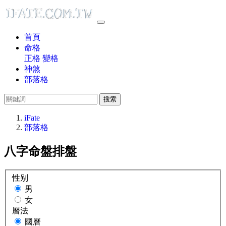
首頁
命格
正格
變格
神煞
部落格
搜索
iFate
部落格
八字命盤排盤
性别
男
女
曆法
國曆