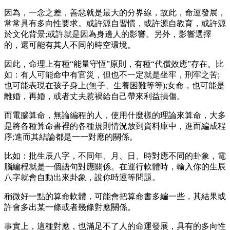
因為，一念之差，善惡就是最大的分界線，故此，命運發展，
常常具有多向性要求。或許源自習慣，或許源自教育，或許源
於文化背景;或許就是因為身邊人的影響。另外，影響選擇
的，還可能有其人不同的時空環境。
因此，命理上有種“能量守恆”原則，有種“代償效應”存在。比
如：有人可能命中有官災，但也不一定就是坐牢，刑牢之苦;
也可能表現在孩子身上(無子、生養困難等等);女命，也可能是
離婚，再婚，或者丈夫惹禍給自己帶來利益損傷。
而電腦算命，無論編程的人，使用什麼樣的理論來算命，大多
是將各種算命書裡的各種規則情況放到資料庫中，進而編成程
序;進而其結論都是一一對應的關係。
比如：批生辰八字，不同年、月、日、時對應不同的卦象，電
腦編程就是一個語句對應關係。在運行軟體時，輸入你的生辰
八字就會自動出來卦象，說你時運等問題。
稍微好一點的算命軟體，可能會把算命書多編一些，其結果或
許會多出某一條或者幾條對應關係。
事實上，這種對應，也滿足不了人的命運發展，具有的多向性