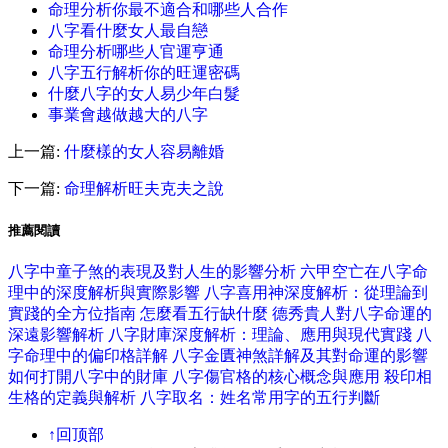
命理分析你最不適合和哪些人合作
八字看什麼女人最自戀
命理分析哪些人官運亨通
八字五行解析你的旺運密碼
什麼八字的女人易少年白髮
事業會越做越大的八字
上一篇:
什麼樣的女人容易離婚
下一篇:
命理解析旺夫克夫之說
推薦閱讀
八字中童子煞的表現及對人生的影響分析
六甲空亡在八字命
理中的深度解析與實際影響
八字喜用神深度解析：從理論到
實踐的全方位指南
怎麼看五行缺什麼
德秀貴人對八字命運的
深遠影響解析
八字財庫深度解析：理論、應用與現代實踐
八
字命理中的偏印格詳解
八字金匱神煞詳解及其對命運的影響
如何打開八字中的財庫
八字傷官格的核心概念與應用
殺印相
生格的定義與解析
八字取名：姓名常用字的五行判斷
↑回顶部