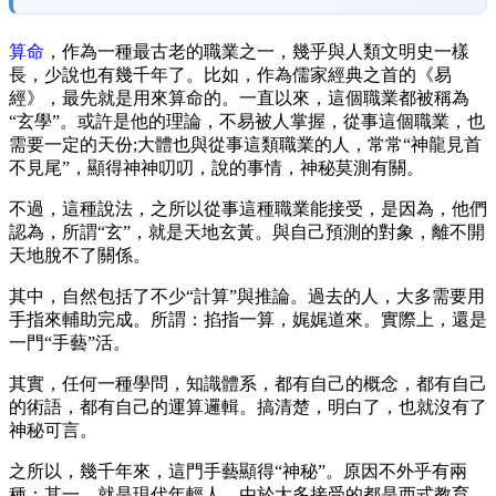
算命
，作為一種最古老的職業之一，幾乎與人類文明史一樣
長，少說也有幾千年了。比如，作為儒家經典之首的《易
經》，最先就是用來算命的。一直以來，這個職業都被稱為
“玄學”。或許是他的理論，不易被人掌握，從事這個職業，也
需要一定的天份;大體也與從事這類職業的人，常常“神龍見首
不見尾”，顯得神神叨叨，說的事情，神秘莫測有關。
不過，這種說法，之所以從事這種職業能接受，是因為，他們
認為，所謂“玄”，就是天地玄黃。與自己預測的對象，離不開
天地脫不了關係。
其中，自然包括了不少“計算”與推論。過去的人，大多需要用
手指來輔助完成。所謂：掐指一算，娓娓道來。實際上，還是
一門“手藝”活。
其實，任何一種學問，知識體系，都有自己的概念，都有自己
的術語，都有自己的運算邏輯。搞清楚，明白了，也就沒有了
神秘可言。
之所以，幾千年來，這門手藝顯得“神秘”。原因不外乎有兩
種：其一，就是現代年輕人，由於大多接受的都是西式教育，