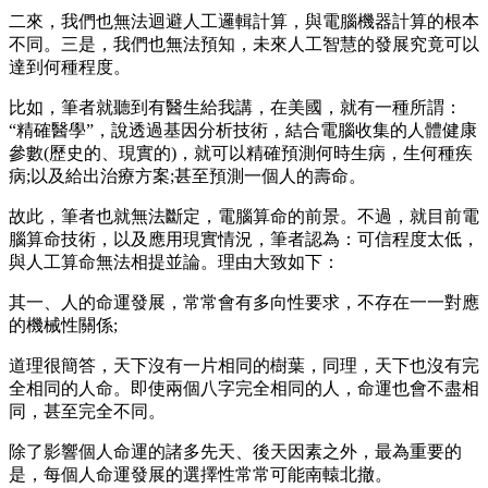
二來，我們也無法迴避人工邏輯計算，與電腦機器計算的根本
不同。三是，我們也無法預知，未來人工智慧的發展究竟可以
達到何種程度。
比如，筆者就聽到有醫生給我講，在美國，就有一種所謂：
“精確醫學”，說透過基因分析技術，結合電腦收集的人體健康
參數(歷史的、現實的)，就可以精確預測何時生病，生何種疾
病;以及給出治療方案;甚至預測一個人的壽命。
故此，筆者也就無法斷定，電腦算命的前景。不過，就目前電
腦算命技術，以及應用現實情況，筆者認為：可信程度太低，
與人工算命無法相提並論。理由大致如下：
其一、人的命運發展，常常會有多向性要求，不存在一一對應
的機械性關係;
道理很簡答，天下沒有一片相同的樹葉，同理，天下也沒有完
全相同的人命。即使兩個八字完全相同的人，命運也會不盡相
同，甚至完全不同。
除了影響個人命運的諸多先天、後天因素之外，最為重要的
是，每個人命運發展的選擇性常常可能南轅北撤。