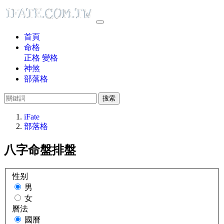
首頁
命格
正格
變格
神煞
部落格
搜索
iFate
部落格
八字命盤排盤
性别
男
女
曆法
國曆