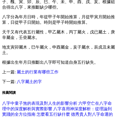
子、醜、寅、卯、辰、巳、午、未、申、酉、戌、亥。根據組
合得出八字，來推斷缺少哪些。
八字分為年月日時，年從甲子年開始推算，月從甲寅月開始推
算，日從甲子日開始。時則是甲子時開始推算。
天干又有代表五行屬性，甲乙屬木，丙丁屬火，戊已屬土，庚
辛屬金，壬癸屬水。
地支寅卯屬木，巳午屬火，申酉屬金，亥子屬水，辰戍丑未屬
土。
根據出生年月日推斷出八字即可知道自身五行缺失。
上一篇:
屬土的行業有哪些工作
下一篇:
八字屬土的字
推薦閱讀
八字中童子煞的表現及對人生的影響分析
六甲空亡在八字命
理中的深度解析與實際影響
八字喜用神深度解析：從理論到
實踐的全方位指南
怎麼看五行缺什麼
德秀貴人對八字命運的