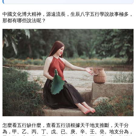
中國文化博大精神，源遠流長，生辰八字五行學說故事極多，
那都有哪些說法呢？
怎麼看五行缺什麼，查看五行須根據天干地支推斷，天干分
為，甲、乙、丙、丁、戊、已、庚、辛、壬、癸。地支分為，