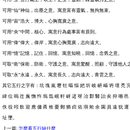
可用“仙”神仙，出塵之意。寓意富有靈氣，無拘無束。
可用“宙”浩大，博大，心胸寬廣之意。
可用“央”中間，核心。寓意行為處事富有原則。
可用“偉”偉大，偉岸，寓意心胸寬廣，志向遠大。
可用“憶”記憶，記住，回憶。寓意知曉，回憶，念舊之意。
可取“衛”保衛，防衛，守護之意。寓意驚醒，照顧，守護他人
可取“永”永遠，永久。寓意長久，志向遠大，青雲之意。
其它五行之字有：坑 塊 嵐 壢 牡 嘔 慪 妑 圻 岐 岍 嶇 坍 壇 禿 完
緯 位 嗚 迕 廡 憮 忤 塢 氙 峴 軒 岈 迓 呀 冶 鄴 醫 詒 矣 抑 囈 邑
佚 役 吲 飲 迎 應 傭 甬 攸 憂 郵 猶 卣 佑 璵 歟 余 園 員 遠 狁 運
址 墜。
上一篇:
怎麼看五行缺什麼