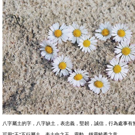
八字屬土的字，八字缺土，表忠義，堅韌，誠信，行為處事有
可用“玉”五行屬土，表土中之玉，靈動，鍾靈毓秀之意。