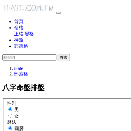
首頁
命格
正格
變格
神煞
部落格
搜索
iFate
部落格
八字命盤排盤
性别
男
女
曆法
國曆