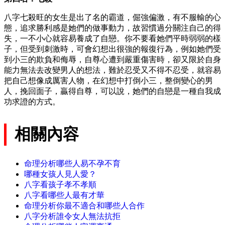
八字七殺旺的女生是出了名的霸道，倔強偏激，有不服輸的心
態，追求勝利感是她們的做事動力，故習慣過分關注自己的得
失，一不小心就容易養成了自戀。你不要看她們平時弱弱的樣
子，但受到刺激時，可會幻想出很強的報復行為，例如她們受
到小三的欺負和侮辱，自尊心遭到嚴重傷害時，卻又限於自身
能力無法去改變男人的想法，難於忍受又不得不忍受，就容易
把自己想像成厲害人物，在幻想中打倒小三，整倒變心的男
人，挽回面子，贏得自尊，可以說，她們的自戀是一種自我成
功求證的方式。
相關內容
命理分析哪些人易不孕不育
哪種女孩人見人愛？
八字看孩子孝不孝順
八字看哪些人最有才華
命理分析你最不適合和哪些人合作
八字分析誰令女人無法抗拒