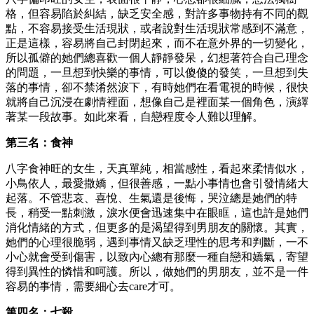
格，但容易陷於糾結，缺乏安全感，對許多事物持有不同的觀
點，不容易接受生活現狀，或者說對生活現狀常感到不滿意，
正是這樣，容易將自己封閉起來，而不在意外界的一切變化，
所以孤僻的她們總喜歡一個人靜靜發呆，幻想著符合自己理念
的問題，一旦想到快樂的事情，可以傻傻的發笑，一旦想到失
落的事情，卻不禁淆然淚下，有時她們在看電視的時候，很快
就將自己沉浸在劇情裡面，想像自己是裡面某一個角色，演繹
著某一段故事。如此來看，自戀程度令人難以理解。
第三名：食神
八字食神旺的女生，天真單純，相當感性，看起來柔情似水，
小鳥依人，最愛撒嬌，但很善感，一點小事情也會引發情緒大
起落。不管悲哀、喜悅、生氣還是後悔，哭泣總是她們的特
長，稍受一點刺激，淚水便會迅速集中在眼眶，這也許是她們
消化情緒的方式，但更多的是渴望得到男朋友的關懷。其實，
她們的心理很脆弱，遇到事情又缺乏理性的思考和判斷，一不
小心就會受到傷害，以致內心總有那麼一種自戀和嬌氣，寄望
得到異性的憐惜和呵護。所以，做她們的男朋友，並不是一件
容易的事情，需要細心去care才可。
第四名：七殺