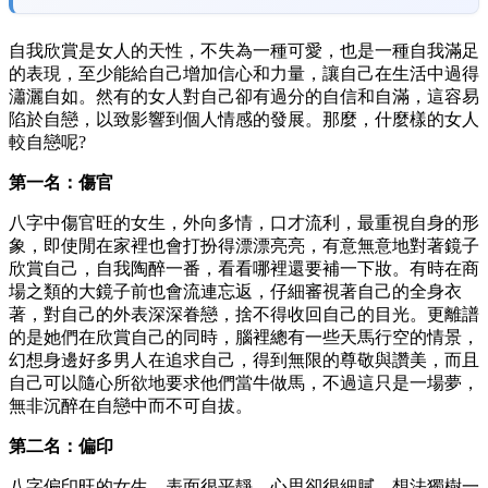
自我欣賞是女人的天性，不失為一種可愛，也是一種自我滿足
的表現，至少能給自己增加信心和力量，讓自己在生活中過得
瀟灑自如。然有的女人對自己卻有過分的自信和自滿，這容易
陷於自戀，以致影響到個人情感的發展。那麼，什麼樣的女人
較自戀呢?
第一名：傷官
八字中傷官旺的女生，外向多情，口才流利，最重視自身的形
象，即使閒在家裡也會打扮得漂漂亮亮，有意無意地對著鏡子
欣賞自己，自我陶醉一番，看看哪裡還要補一下妝。有時在商
場之類的大鏡子前也會流連忘返，仔細審視著自己的全身衣
著，對自己的外表深深眷戀，捨不得收回自己的目光。更離譜
的是她們在欣賞自己的同時，腦裡總有一些天馬行空的情景，
幻想身邊好多男人在追求自己，得到無限的尊敬與讚美，而且
自己可以隨心所欲地要求他們當牛做馬，不過這只是一場夢，
無非沉醉在自戀中而不可自拔。
第二名：偏印
八字偏印旺的女生，表面很平靜，心思卻很細膩，想法獨樹一