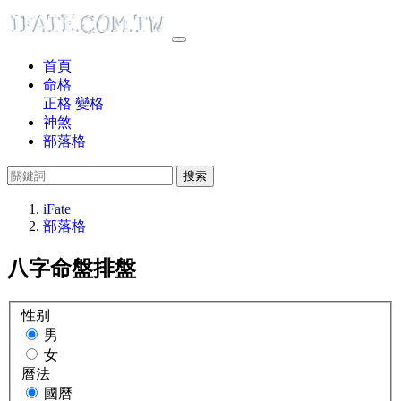
首頁
命格
正格
變格
神煞
部落格
搜索
iFate
部落格
八字命盤排盤
性别
男
女
曆法
國曆