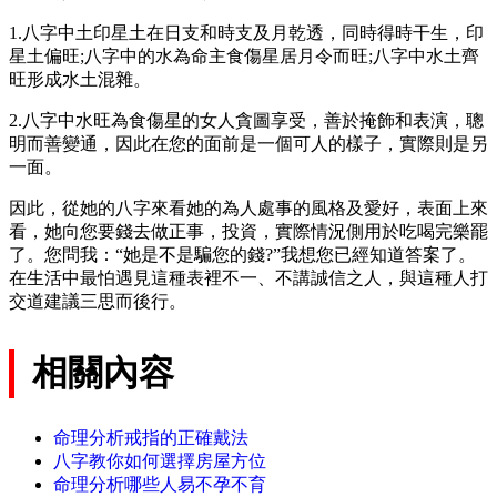
1.八字中土印星土在日支和時支及月乾透，同時得時干生，印
星土偏旺;八字中的水為命主食傷星居月令而旺;八字中水土齊
旺形成水土混雜。
2.八字中水旺為食傷星的女人貪圖享受，善於掩飾和表演，聰
明而善變通，因此在您的面前是一個可人的樣子，實際則是另
一面。
因此，從她的八字來看她的為人處事的風格及愛好，表面上來
看，她向您要錢去做正事，投資，實際情況側用於吃喝完樂罷
了。您問我：“她是不是騙您的錢?”我想您已經知道答案了。
在生活中最怕遇見這種表裡不一、不講誠信之人，與這種人打
交道建議三思而後行。
相關內容
命理分析戒指的正確戴法
八字教你如何選擇房屋方位
命理分析哪些人易不孕不育