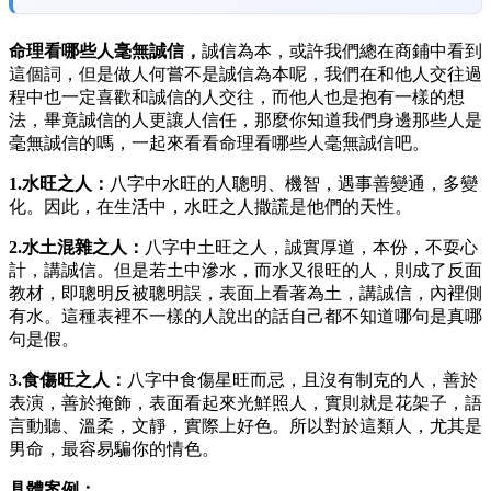
命理看哪些人毫無誠信，
誠信為本，或許我們總在商鋪中看到
這個詞，但是做人何嘗不是誠信為本呢，我們在和他人交往過
程中也一定喜歡和誠信的人交往，而他人也是抱有一樣的想
法，畢竟誠信的人更讓人信任，那麼你知道我們身邊那些人是
毫無誠信的嗎，一起來看看命理看哪些人毫無誠信吧。
1.水旺之人：
八字中水旺的人聰明、機智，遇事善變通，多變
化。因此，在生活中，水旺之人撒謊是他們的天性。
2.水土混雜之人：
八字中土旺之人，誠實厚道，本份，不耍心
計，講誠信。但是若土中滲水，而水又很旺的人，則成了反面
教材，即聰明反被聰明誤，表面上看著為土，講誠信，內裡側
有水。這種表裡不一樣的人說出的話自己都不知道哪句是真哪
句是假。
3.食傷旺之人：
八字中食傷星旺而忌，且沒有制克的人，善於
表演，善於掩飾，表面看起來光鮮照人，實則就是花架子，語
言動聽、溫柔，文靜，實際上好色。所以對於這類人，尤其是
男命，最容易騙你的情色。
具體案例：