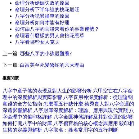
命理分析婚姻失敗的原因
命理分析下半年誰的桃花最旺
八字分析詭異撞車的原因
命理分析如何才能有好運
如何由八字的官殺來看你的事業運勢？
命理看什麼樣的男人會拈花惹草
八字看哪些女人克夫
上一篇:
哪些八字的小孩最難養?
下一篇:
白富美至死愛魯蛇的六大理由
推薦閱讀
八字中童子煞的表現及對人生的影響分析
六甲空亡在八字命
理中的深度解析與實際影響
八字喜用神深度解析：從理論到
實踐的全方位指南
怎麼看五行缺什麼
德秀貴人對八字命運的
深遠影響解析
八字財庫深度解析：理論、應用與現代實踐
八
字命理中的偏印格詳解
八字金匱神煞詳解及其對命運的影響
如何打開八字中的財庫
八字傷官格的核心概念與應用
殺印相
生格的定義與解析
八字取名：姓名常用字的五行判斷