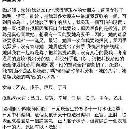
陶老師，您好!我於2013年認識我現在的女朋友，這個女孩子
聰明、漂亮、能幹，是我眾多女朋友中最讓我喜歡的一個。可
到目前為止，與她談了兩年的朋友，我發現一個可怕的現實：
她一直找著各找原因和藉口向我要錢，原因最多的是投資。因
為是真心喜歡她，想著有一天能娶她為妻子，因此，她的這麼
些要求我都一一滿足。最近，她再一次向我要錢投資，我因手
頭緊張，沒有答應她，她居然提出了分手!我恍然如夢初醒，
她與我在一起就是為了把我當提款機，沒有真心的愛我，考慮
過我的處境?提出分的後，我說分手也可以，請把我投給她的
錢全部還回給我;而她回覆：她的投資全部都虧損了。怎麼可
能?前面不是說都賺錢了嗎?老師請你幫我分析下她的八字，她
是騙我錢的嗎?她的八字為：
女命：乙亥、戊子、庚辰、丁丑
(8歲起)大運：己丑、庚寅、辛卯、壬辰、癸巳、甲午、乙未
[命理師小陶老師回復]：日元庚金生於寒冬十一月水旺之季，
日元中和偏弱。這個女孩子天干虛透出偏印、正官、正財，從
表面來看還是一個講義氣、正人君子樣子，但實際是一個表裡
不一的人。原因有以下幾點：