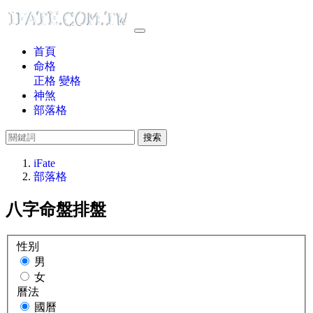
首頁
命格
正格
變格
神煞
部落格
搜索
iFate
部落格
八字命盤排盤
性别
男
女
曆法
國曆