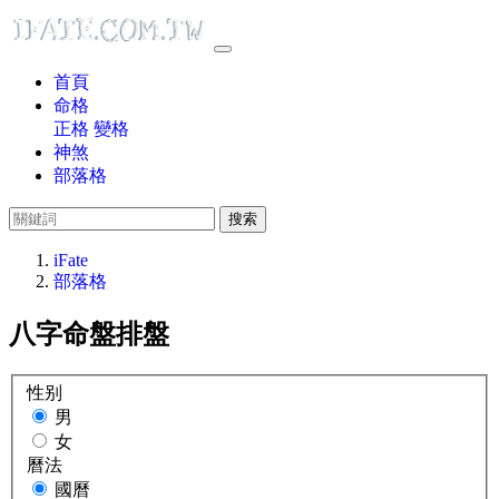
首頁
命格
正格
變格
神煞
部落格
搜索
iFate
部落格
八字命盤排盤
性别
男
女
曆法
國曆