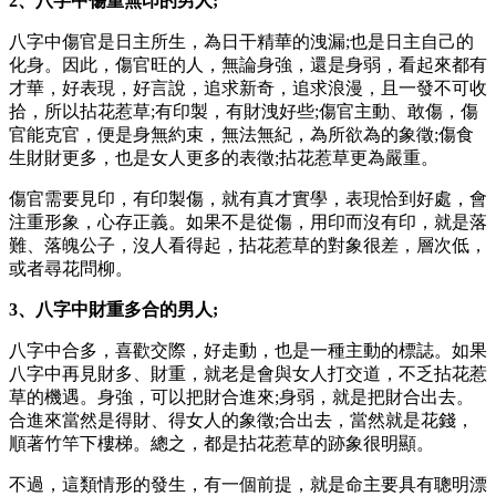
2、八字中傷重無印的男人;
八字中傷官是日主所生，為日干精華的洩漏;也是日主自己的
化身。因此，傷官旺的人，無論身強，還是身弱，看起來都有
才華，好表現，好言說，追求新奇，追求浪漫，且一發不可收
拾，所以拈花惹草;有印製，有財洩好些;傷官主動、敢傷，傷
官能克官，便是身無約束，無法無紀，為所欲為的象徵;傷食
生財財更多，也是女人更多的表徵;拈花惹草更為嚴重。
傷官需要見印，有印製傷，就有真才實學，表現恰到好處，會
注重形象，心存正義。如果不是從傷，用印而沒有印，就是落
難、落魄公子，沒人看得起，拈花惹草的對象很差，層次低，
或者尋花問柳。
3、八字中財重多合的男人;
八字中合多，喜歡交際，好走動，也是一種主動的標誌。如果
八字中再見財多、財重，就老是會與女人打交道，不乏拈花惹
草的機遇。身強，可以把財合進來;身弱，就是把財合出去。
合進來當然是得財、得女人的象徵;合出去，當然就是花錢，
順著竹竿下樓梯。總之，都是拈花惹草的跡象很明顯。
不過，這類情形的發生，有一個前提，就是命主要具有聰明漂