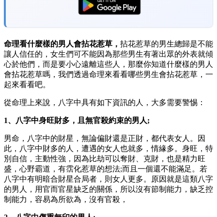
命理看什麼樣的男人會拈花惹草，
拈花惹草的男生總歸是不能
讓人信任的，女生們可不能因為那些男生有著出眾的外表就傾
心於他們，而是要小心遠離這些人，那麼你知道什麼樣的男人
會拈花惹草嗎，我們透過命理來看看哪些男生會拈花惹草，一
起來看看吧。
從命理上來說，八字中具有如下資訊的人，大多需要警惕：
1、八字中身旺財多，且無官殺約束的男人;
男命，八字中的財星，無論偏財還是正財，都代表女人。因
此，八字中財多的人，遭遇的女人也就多，情緣多。身旺，特
別自信，主動性強，因為比劫可以奪財、克財，也是精力旺
盛，心野霸道，有霑化惹草的想法;而且一個還不能滿足。若
八字中有明暗合財星合局者，則女人更多。原因就是這類八字
的男人，用官而官星缺乏的關係，所以沒有節制能力，缺乏控
制能力，容易為所欲為，沒有官殺，