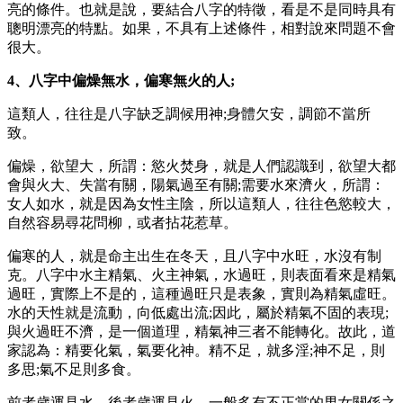
亮的條件。也就是說，要結合八字的特徵，看是不是同時具有
聰明漂亮的特點。如果，不具有上述條件，相對說來問題不會
很大。
4、八字中偏燥無水，偏寒無火的人;
這類人，往往是八字缺乏調候用神;身體欠安，調節不當所
致。
偏燥，欲望大，所謂：慾火焚身，就是人們認識到，欲望大都
會與火大、失當有關，陽氣過至有關;需要水來濟火，所謂：
女人如水，就是因為女性主陰，所以這類人，往往色慾較大，
自然容易尋花問柳，或者拈花惹草。
偏寒的人，就是命主出生在冬天，且八字中水旺，水沒有制
克。八字中水主精氣、火主神氣，水過旺，則表面看來是精氣
過旺，實際上不是的，這種過旺只是表象，實則為精氣虛旺。
水的天性就是流動，向低處出流;因此，屬於精氣不固的表現;
與火過旺不濟，是一個道理，精氣神三者不能轉化。故此，道
家認為：精要化氣，氣要化神。精不足，就多淫;神不足，則
多思;氣不足則多食。
前者歲運見水，後者歲運見火，一般多有不正當的男女關係之