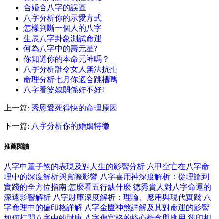
合婚合八字的誤區
八字分析你的示愛方式
怎樣判斷一個人的八字
生辰八字卦象測試命運
何為八字中的壽元星?
你知道你的本命元神嗎？
八字分析誰令女人無法抗拒
命理分析七月你適合跳槽嗎
八字看婆媳關係好不好!
上一篇:
秀恩愛死得快的命理原因
下一篇:
八字分析你的婚姻特徵
推薦閱讀
八字中童子煞的表現及對人生的影響分析
六甲空亡在八字命
理中的深度解析與實際影響
八字喜用神深度解析：從理論到
實踐的全方位指南
怎麼看五行缺什麼
德秀貴人對八字命運的
深遠影響解析
八字財庫深度解析：理論、應用與現代實踐
八
字命理中的偏印格詳解
八字金匱神煞詳解及其對命運的影響
如何打開八字中的財庫
八字傷官格的核心概念與應用
殺印相