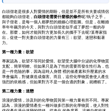
白頭偕老是很多人對愛情的期盼，但是並不是所有夫妻或情侶
都能夠白頭偕老，
白頭偕老需要什麼樣的條件
呢?執子之手，
與子偕老，是每一個人都夢想的婚姻心理藍圖。但是，在離婚
率年年飆升的今天，與對方白頭偕老似乎成了夢想一般的存
在。那麼，如何才能與對方更加長久的攜手下去呢?某專家指
出，促使一對夫妻白頭偕老的力量有三：欲望、迷戀和黏著
力。
第一種力量：欲望
專家認為，欲望不等同於愛情。欲望受大腦中分泌的化學物質
支配，簡單明瞭。但如果只是為了性的需要而發生性行為，也
是一件危險的事，因為這時人身體 裡的催產素和升壓素的水
準會偏高，對健康造成傷害。而且，這些化學物質會使人產生
強烈的依賴感，但如果對方不是一個合適的對象，就糟糕了。
第二種力量：迷戀
浪漫的愛情，涉及到的化學物質與第一種力量有所不同。專家
認為，浪漫的愛情產生一種叫做多巴胺的化學物質，使人對性
伴侶產生過分迷戀的情緒。從進化 的角度看，這種自然的迷