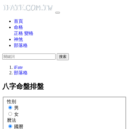
首頁
命格
正格
變格
神煞
部落格
搜索
iFate
部落格
八字命盤排盤
性别
男
女
曆法
國曆