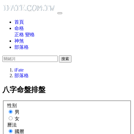
首頁
命格
正格
變格
神煞
部落格
搜索
iFate
部落格
八字命盤排盤
性别
男
女
曆法
國曆