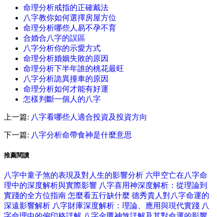
命理分析戒指的正確戴法
八字教你如何選擇房屋方位
命理分析哪些人易不孕不育
合婚合八字的誤區
八字分析你的示愛方式
命理分析婚姻失敗的原因
命理分析下半年誰的桃花最旺
八字分析詭異撞車的原因
命理分析如何才能有好運
怎樣判斷一個人的八字
上一篇:
八字看哪些人適合投資及投資方向
下一篇:
八字分析命帶食神是什麼意思
推薦閱讀
八字中童子煞的表現及對人生的影響分析
六甲空亡在八字命
理中的深度解析與實際影響
八字喜用神深度解析：從理論到
實踐的全方位指南
怎麼看五行缺什麼
德秀貴人對八字命運的
深遠影響解析
八字財庫深度解析：理論、應用與現代實踐
八
字命理中的偏印格詳解
八字金匱神煞詳解及其對命運的影響