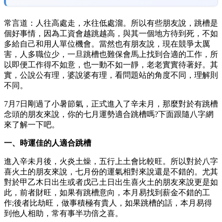
常言道：人往高處走，水往低處溜。所以有些朋友說，跳槽是
個好事情，因為工資會越跳越高，與其一個地方待到死，不如
多給自己和用人單位機會。當然也有朋友說，現在競爭太厲
害，人多職位少，一旦跳槽也難保會馬上找到合適的工作，所
以即便工作得不如意，也一動不如一靜，老老實實待著好。其
實，公說公有理，婆說婆有理，看問題站的角度不同，理解則
不同。
7月7日剛過了小暑節氣，正式進入了辛未月，那麼對於有跳槽
念頭的朋友來說，你的七月運勢適合跳槽嗎?下面跟隨八字網
來了解一下吧。
一、時運佳的人適合跳槽
進入辛未月後，火炎土燥，五行上土會比較旺。所以對於八字
喜火土的朋友來說，七月份的運氣相對來說還是不錯的。尤其
對於甲乙木日出生或者戊己土日出生喜火土的朋友來說更是如
此，前者財旺，如果有跳槽意向，本月易找到薪金不錯的工
作;後者比劫旺，做事積極有貴人，如果跳槽的話，本月易得
到他人相助，常有事半功倍之喜。