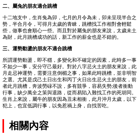
二、屬兔的朋友適合跳槽
十二地支中，生肖兔為卯，七月的月令為未，卯未呈現半合之
勢，半合月令，可得月太歲的青睞，跳槽找工作相對會輕鬆
些，做事也會順心一些。而且對於屬兔的朋友來說，太歲未土
為財，此月跳槽成功的話，新工作的薪金也是不錯的。
三、運勢動盪的朋友不適合跳槽
所謂運勢動盪，即不穩，多變化和不確定的因素，此時多一事
不如少一事，安分守己最好。對於八字忌火土的朋友來說，此
月走忌神運勢，需要注意倒楣之事，如果此時跳槽，並非明智
之選。尤其是戊己土日出生和丙丁火日出生忌火土的朋友，前
者此月跳槽，奔波勞碌不說，多有競爭，容易失勢;後者衝動
行事，缺少萬全之策與退路，從而易陷入難找工作的死胡同。
生肖上來說，屬牛的朋友因為丑未相衝，此月沖月太歲，以下
犯上，也宜低調行事，以免惹禍上身，自找苦吃。
相關內容