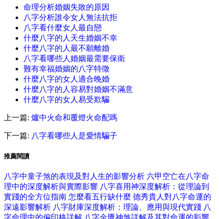
命理分析婚姻失敗的原因
八字分析誰令女人無法抗拒
八字看什麼女人最自戀
什麼八字的人天生婚姻不幸
什麼八字的人最不願離婚
八字看哪些人婚姻最需要保衛
難有幸福婚姻的八字特徵
什麼八字的女人適合晚婚
什麼八字的人容易對婚姻不滿意
什麼八字的女人易受欺騙
上一篇:
爐中火命和覆燈火命配嗎
下一篇:
八字看哪些人是愛情騙子
推薦閱讀
八字中童子煞的表現及對人生的影響分析
六甲空亡在八字命
理中的深度解析與實際影響
八字喜用神深度解析：從理論到
實踐的全方位指南
怎麼看五行缺什麼
德秀貴人對八字命運的
深遠影響解析
八字財庫深度解析：理論、應用與現代實踐
八
字命理中的偏印格詳解
八字金匱神煞詳解及其對命運的影響