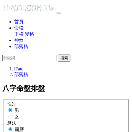
首頁
命格
正格
變格
神煞
部落格
搜索
iFate
部落格
八字命盤排盤
性别
男
女
曆法
國曆