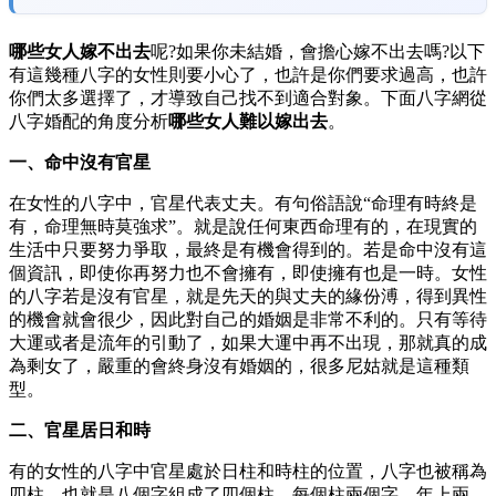
哪些女人嫁不出去
呢?如果你未結婚，會擔心嫁不出去嗎?以下
有這幾種八字的女性則要小心了，也許是你們要求過高，也許
你們太多選擇了，才導致自己找不到適合對象。下面八字網從
八字婚配的角度分析
哪些女人難以嫁出去
。
一、命中沒有官星
在女性的八字中，官星代表丈夫。有句俗語說“命理有時終是
有，命理無時莫強求”。就是說任何東西命理有的，在現實的
生活中只要努力爭取，最終是有機會得到的。若是命中沒有這
個資訊，即使你再努力也不會擁有，即使擁有也是一時。女性
的八字若是沒有官星，就是先天的與丈夫的緣份溥，得到異性
的機會就會很少，因此對自己的婚姻是非常不利的。只有等待
大運或者是流年的引動了，如果大運中再不出現，那就真的成
為剩女了，嚴重的會終身沒有婚姻的，很多尼姑就是這種類
型。
二、官星居日和時
有的女性的八字中官星處於日柱和時柱的位置，八字也被稱為
四柱，也就是八個字組成了四個柱，每個柱兩個字。年上兩