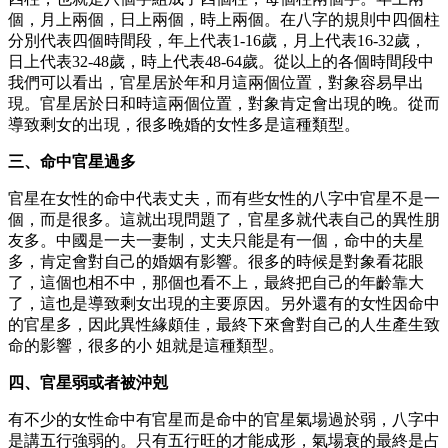
個，月上兩個，日上兩個，時上兩個。在八字的規則中四個柱
分別代表四個時間段，年上代表1-16歲，月上代表16-32歲，
日上代表32-48歲，時上代表48-64歲。從以上的各個時間段中
我們可以看出，官星居於年和月這兩個位置，對象容易早出
現。官星居於日和時這兩個位置，對象肯定會出現的晚。從而
導致剩女的出現，很多晚婚的女性多是這種類型。
三、命中官星過多
官星在女性的命中代表丈夫，而有些女性的八字中官星不是一
個，而是很多。這就出現問題了，官星多就代表自己的異性朋
友多。中國是一夫一妻制，丈夫只能是有一個，命中的夫星
多，肯定會對自己的婚姻有影響。很多的時候是對象看花眼
了，這個也相不中，那個也看不上，最終把自己的年齡靠大
了，這也是導致剩女出現的主要原因。另外還有的女性因命中
的官星多，因此異性緣頗佳，最終下來會對自己的人生產生致
命的影響，很多的小 姐就是這種類型。
四、官星弱或者被沖剋
有不少的女性命中有官星而是命中的官星氣場過於弱，八字中
是講五行強弱的。只有五行旺的才能成形，氣場衰的最終是占