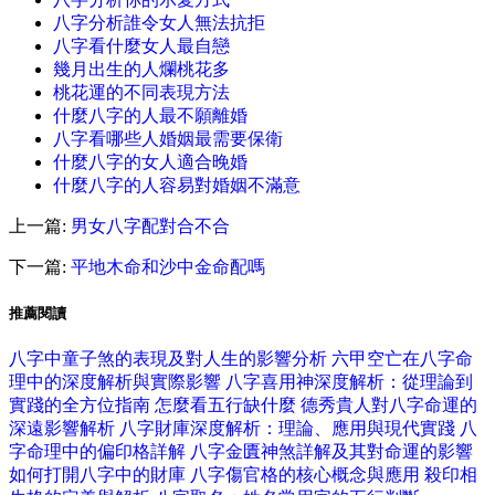
八字分析誰令女人無法抗拒
八字看什麼女人最自戀
幾月出生的人爛桃花多
桃花運的不同表現方法
什麼八字的人最不願離婚
八字看哪些人婚姻最需要保衛
什麼八字的女人適合晚婚
什麼八字的人容易對婚姻不滿意
上一篇:
男女八字配對合不合
下一篇:
平地木命和沙中金命配嗎
推薦閱讀
八字中童子煞的表現及對人生的影響分析
六甲空亡在八字命
理中的深度解析與實際影響
八字喜用神深度解析：從理論到
實踐的全方位指南
怎麼看五行缺什麼
德秀貴人對八字命運的
深遠影響解析
八字財庫深度解析：理論、應用與現代實踐
八
字命理中的偏印格詳解
八字金匱神煞詳解及其對命運的影響
如何打開八字中的財庫
八字傷官格的核心概念與應用
殺印相