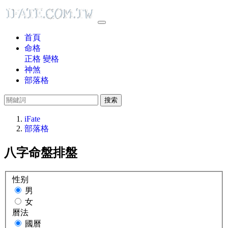
首頁
命格
正格
變格
神煞
部落格
搜索
iFate
部落格
八字命盤排盤
性别
男
女
曆法
國曆