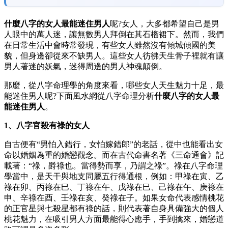
什麼八字的女人最能迷住男人
呢?女人，大多都希望自己是男
人眼中的萬人迷，讓無數男人拜倒在其石榴裙下。然而，我們
在日常生活中會時常發現，有些女人雖然沒有傾城傾國的美
貌，但身邊卻從來不缺男人。這些女人彷彿天生骨子裡就有讓
男人著迷的妖氣，迷得周邊的男人神魂顛倒。
那麼，從八字命理學的角度來看，哪些女人天生魅力十足，最
能迷住男人呢?下面風水網從八字命理分析
什麼八字的女人最
能迷住男人
。
1、八字官殺有祿的女人
自古便有“男怕入錯行，女怕嫁錯郎”的老話，從中也能看出女
命以婚姻為重的婚戀觀念。而在古代命書名著《三命通會》記
載著：“祿，爵祿也。當得勢而享，乃謂之祿”。祿在八字命理
學當中，是天干與地支同屬五行得通根，例如：甲祿在寅、乙
祿在卯、丙祿在巳、丁祿在午、戊祿在巳、己祿在午、庚祿在
申、辛祿在酉、壬祿在亥、癸祿在子。如果女命代表感情桃花
的正官星與七殺星都有祿的話，則代表著自身具備強大的個人
桃花魅力，在吸引男人方面最能得心應手，手到擒來，婚戀道