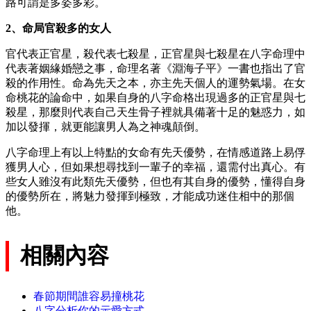
路可謂是多姿多彩。
2、命局官殺多的女人
官代表正官星，殺代表七殺星，正官星與七殺星在八字命理中
代表著姻緣婚戀之事，命理名著《淵海子平》一書也指出了官
殺的作用性。命為先天之本，亦主先天個人的運勢氣場。在女
命桃花的論命中，如果自身的八字命格出現過多的正官星與七
殺星，那麼則代表自己天生骨子裡就具備著十足的魅惑力，如
加以發揮，就更能讓男人為之神魂顛倒。
八字命理上有以上特點的女命有先天優勢，在情感道路上易俘
獲男人心，但如果想尋找到一輩子的幸福，還需付出真心。有
些女人雖沒有此類先天優勢，但也有其自身的優勢，懂得自身
的優勢所在，將魅力發揮到極致，才能成功迷住相中的那個
他。
相關內容
春節期間誰容易撞桃花
八字分析你的示愛方式