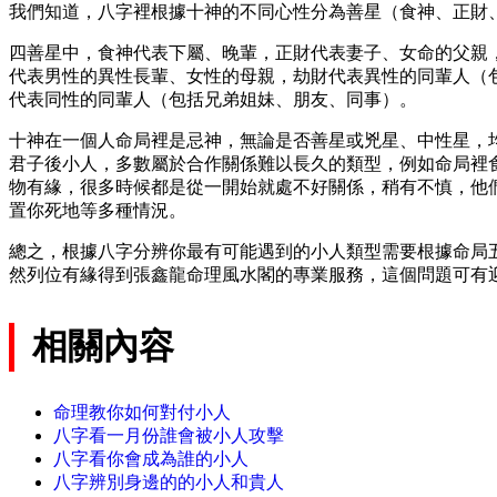
我們知道，八字裡根據十神的不同心性分為善星（食神、正財
四善星中，食神代表下屬、晚輩，正財代表妻子、女命的父親
代表男性的異性長輩、女性的母親，劫財代表異性的同輩人（
代表同性的同輩人（包括兄弟姐妹、朋友、同事）。
十神在一個人命局裡是忌神，無論是否善星或兇星、中性星，
君子後小人，多數屬於合作關係難以長久的類型，例如命局裡
物有緣，很多時候都是從一開始就處不好關係，稍有不慎，他
置你死地等多種情況。
總之，根據八字分辨你最有可能遇到的小人類型需要根據命局
然列位有緣得到張鑫龍命理風水閣的專業服務，這個問題可有
相關內容
命理教你如何對付小人
八字看一月份誰會被小人攻擊
八字看你會成為誰的小人
八字辨別身邊的的小人和貴人