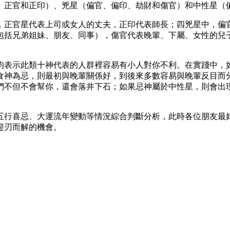
、正官和正印）、兇星（偏官、偏印、劫財和傷官）和中性星（
，正官星代表上司或女人的丈夫，正印代表師長；四兇星中，偏
包括兄弟姐妹、朋友、同事），傷官代表晚輩、下屬、女性的兒
均表示此類十神代表的人群裡容易有小人對你不利。在實踐中，
食神為忌，則最初與晚輩關係好，到後來多數容易與晚輩反目而
們不但不會幫你，還會落井下石；如果忌神屬於中性星，則會出
五行喜忌、大運流年變動等情況綜合判斷分析，此時各位朋友最
迎刃而解的機會。