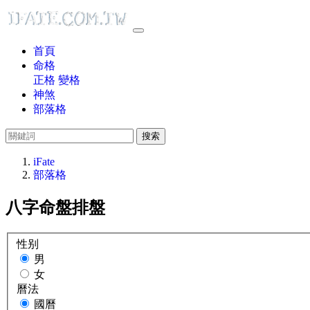
首頁
命格
正格
變格
神煞
部落格
搜索
iFate
部落格
八字命盤排盤
性别
男
女
曆法
國曆