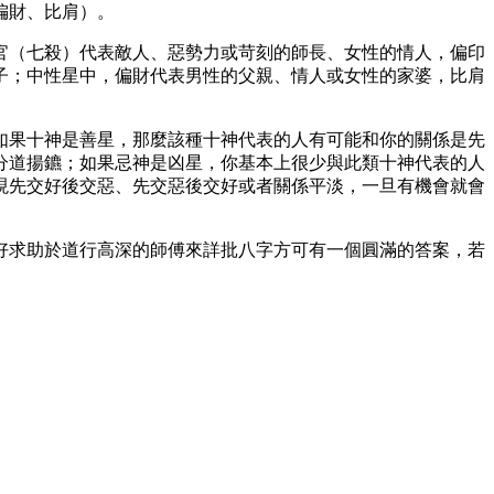
偏財、比肩）。
官（七殺）代表敵人、惡勢力或苛刻的師長、女性的情人，偏印
子；中性星中，偏財代表男性的父親、情人或女性的家婆，比肩
如果十神是善星，那麼該種十神代表的人有可能和你的關係是先
分道揚鑣；如果忌神是凶星，你基本上很少與此類十神代表的人
現先交好後交惡、先交惡後交好或者關係平淡，一旦有機會就會
好求助於道行高深的師傅來詳批八字方可有一個圓滿的答案，若