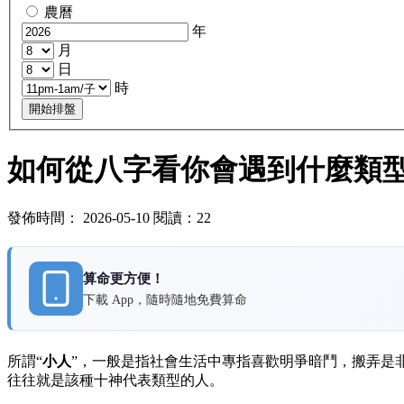
農曆
年
月
日
時
開始排盤
如何從八字看你會遇到什麼類
發佈時間： 2026-05-10 閱讀：22
算命更方便！
下載 App，隨時隨地免費算命
所謂“
小人
”，一般是指社會生活中專指喜歡明爭暗鬥，搬弄是
往往就是該種十神代表類型的人。