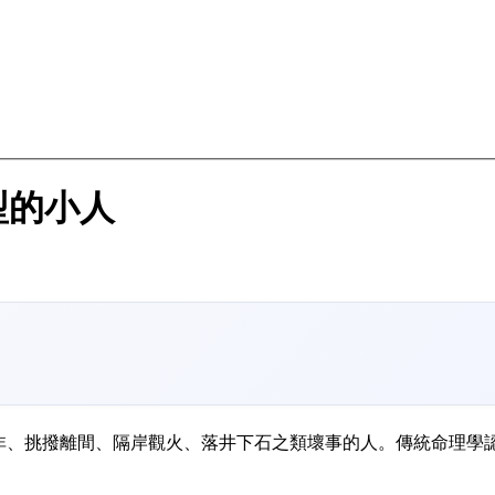
型的小人
非、挑撥離間、隔岸觀火、落井下石之類壞事的人。傳統命理學