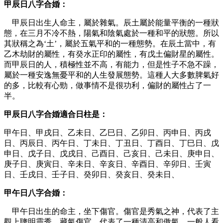
甲辰日八字合婚：
甲辰日出生人命主，屬於雜氣。辰土屬於能量平衡的一種狀
態，在三月不冷不熱，陽氣和陰氣處於一種和平的狀態。所以
其狀稱之為‘土’，屬於五氣平和的一種態勢。在辰土當中，有
乙木劫財的屬性，有癸水正印的屬性，有戊土偏財星的屬性。
而甲辰日的人，積極性並不高，有能力，但是性子不急不躁，
屬於一種安逸無憂平和的人生發展態勢。這種人大多數脾氣好
的多，比較有心勁，做事情不是很功利，偏財的屬性占了一
半。
甲辰日八字合婚
適合日柱是：
甲午日、甲戌日、乙未日、乙巳日、乙卯日、丙申日、丙戌
日、丙辰日、丙午日、丁未日、丁丑日、丁酉日、丁巳日、戊
申日、戊子日、戊戌日、己酉日、己亥日、己未日、庚申日、
庚子日、庚寅日、辛未日、辛亥日、辛酉日、辛卯日、壬寅
日、壬戌日、壬子日、癸卯日、癸亥日、癸未日、
甲午日八字合婚：
甲午日出生的命主，坐下傷官。傷官是秀氣之神，代表了主
觀上聰明靈秀。藏氣傷官，代表了一種清高和傲氣，一般人看