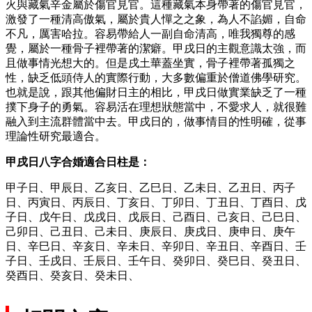
火與藏氣辛金屬於傷官見官。這種藏氣本身帶著的傷官見官，
激發了一種清高傲氣，屬於貴人憚之之象，為人不諂媚，自命
不凡，厲害哈拉。容易帶給人一副自命清高，唯我獨尊的感
覺，屬於一種骨子裡帶著的潔癖。甲戌日的主觀意識太強，而
且做事情光想大的。但是戌土華蓋坐實，骨子裡帶著孤獨之
性，缺乏低頭侍人的實際行動，大多數偏重於僧道佛學研究。
也就是說，跟其他偏財日主的相比，甲戌日做實業缺乏了一種
撲下身子的勇氣。容易活在理想狀態當中，不愛求人，就很難
融入到主流群體當中去。甲戌日的，做事情目的性明確，從事
理論性研究最適合。
甲戌日八字合婚
適合日柱是：
甲子日、甲辰日、乙亥日、乙巳日、乙未日、乙丑日、丙子
日、丙寅日、丙辰日、丁亥日、丁卯日、丁丑日、丁酉日、戊
子日、戊午日、戊戌日、戊辰日、己酉日、己亥日、己巳日、
己卯日、己丑日、己未日、庚辰日、庚戌日、庚申日、庚午
日、辛巳日、辛亥日、辛未日、辛卯日、辛丑日、辛酉日、壬
子日、壬戌日、壬辰日、壬午日、癸卯日、癸巳日、癸丑日、
癸酉日、癸亥日、癸未日、