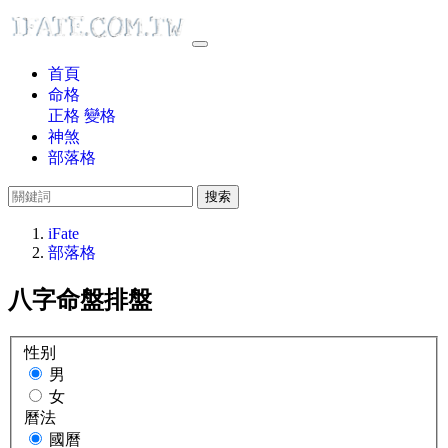
首頁
命格
正格
變格
神煞
部落格
搜索
iFate
部落格
八字命盤排盤
性别
男
女
曆法
國曆