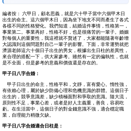
編者按： 六甲日，顧名思義，就是六十甲子當中六個甲木日
出生的命主。這六個甲木日，因為坐下地支不同而產生了各式
各樣不同的性格變化。我們知道，結婚這件事情，性格第一，
事業第二。事業再好，性格不好，也是很痛苦的一輩子。婚姻
對每個人的重要性，我這裡就不贅述了，大家都能隨著年齡增
大認識到這個問題對自己一輩子的影響。下面，非常運勢就把
濟源老師這六十個日子出生的男女，根據出生日柱的差異性，
來合理的搭配一下，供大家參考。雖然有一定的偏執性，也就
是不全面，但是參考的意義和價值還是存在的。
甲子日八字合婚：
甲子日出生的命主，性格平和，文靜，富有愛心。惰性強，
有依賴心理，屬於缺少防備心理和危機意識的群體。這個日子
出生的，競爭意識差，缺少積極面對和爭取的意識。隨大流，
原則性不足，事業心差，或者是好人主義重，善良，容易吃
虧。在生活當中，這個日子的對金錢意識不強，適合穩定職
業，自理能力稍微欠缺。
甲子日八字合婚
適合日柱是：