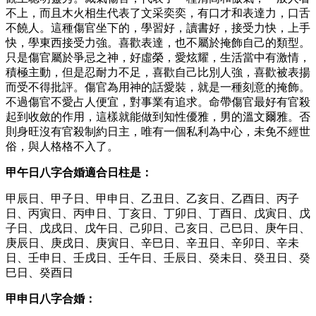
不上，而且木火相生代表了文采奕奕，有口才和表達力，口舌
不饒人。這種傷官坐下的，學習好，讀書好，接受力快，上手
快，學東西接受力強。喜歡表達，也不屬於掩飾自己的類型。
只是傷官屬於爭忌之神，好虛榮，愛炫耀，生活當中有激情，
積極主動，但是忍耐力不足，喜歡自己比別人強，喜歡被表揚
而受不得批評。傷官為用神的話愛裝，就是一種刻意的掩飾。
不過傷官不愛占人便宜，對事業有追求。命帶傷官最好有官殺
起到收斂的作用，這樣就能做到知性優雅，男的溫文爾雅。否
則身旺沒有官殺制約日主，唯有一個私利為中心，未免不經世
俗，與人格格不入了。
甲午日八字合婚
適合日柱是：
甲辰日、甲子日、甲申日、乙丑日、乙亥日、乙酉日、丙子
日、丙寅日、丙申日、丁亥日、丁卯日、丁酉日、戊寅日、戊
子日、戊戌日、戊午日、己卯日、己亥日、己巳日、庚午日、
庚辰日、庚戌日、庚寅日、辛巳日、辛丑日、辛卯日、辛未
日、壬申日、壬戌日、壬午日、壬辰日、癸未日、癸丑日、癸
巳日、癸酉日
甲申日八字合婚：