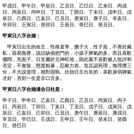
甲戌日、甲午日、甲辰日、乙丑日、乙巳日、乙未日、丙戌
日、丙辰日、丙申日、丁丑日、丁酉日、丁未日、戊申日、戊
辰日、己酉日、己亥日、己丑日、庚寅日、庚子日、辛亥日、
辛卯日、壬寅日、癸卯日、壬辰日、癸巳日、癸丑日。
甲寅日八字合婚：
甲寅日出生的命主，性格直率，膽子大，性子急，不善於藏
私，容易魯莽，說話缺個把門的，小孩子脾氣的多。而且喜歡
擺闊，充面子。日支屬於元神旺地，因此最不喜歡被人批評和
否定，不會裝，態度粗暴，忍耐力差。並且認死理，無理攪三
分，不大說道理，相對固執。比劫日主出生的，喜歡身弱脾氣
才好，否則一生是非口舌多。
甲寅日八字合婚
適合日柱是：
甲子日、甲申日、乙亥日、乙酉日、乙丑日、丙寅日、丙子
日、丙辰日、丁卯日、丁亥日、丁丑日、戊子日、戊寅日、戊
辰日、己亥日、己卯日、己丑日、庚午日、庚辰日、庚戌日、
辛丑日、辛巳日、壬戌日、壬申日、壬午日、癸未日、癸酉
日、癸巳日