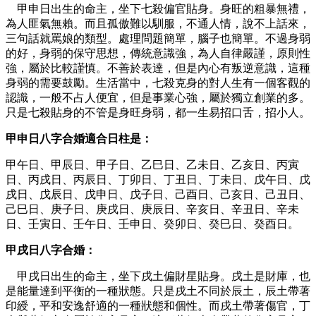
甲申日出生的命主，坐下七殺偏官貼身。身旺的粗暴無禮，
為人匪氣無賴。而且孤傲難以馴服，不通人情，說不上話來，
三句話就罵娘的類型。處理問題簡單，腦子也簡單。不過身弱
的好，身弱的保守思想，傳統意識強，為人自律嚴謹，原則性
強，屬於比較謹慎。不善於表達，但是內心有叛逆意識，這種
身弱的需要鼓勵。生活當中，七殺克身的對人生有一個客觀的
認識，一般不占人便宜，但是事業心強，屬於獨立創業的多。
只是七殺貼身的不管是身旺身弱，都一生易招口舌，招小人。
甲申日八字合婚
適合日柱是：
甲午日、甲辰日、甲子日、乙巳日、乙未日、乙亥日、丙寅
日、丙戌日、丙辰日、丁卯日、丁丑日、丁未日、戊午日、戊
戌日、戊辰日、戊申日、戊子日、己酉日、己亥日、己丑日、
己巳日、庚子日、庚戌日、庚辰日、辛亥日、辛丑日、辛未
日、壬寅日、壬午日、壬申日、癸卯日、癸巳日、癸酉日。
甲戌日八字合婚：
甲戌日出生的命主，坐下戌土偏財星貼身。戌土是財庫，也
是能量達到平衡的一種狀態。只是戌土不同於辰土，辰土帶著
印綬，平和安逸舒適的一種狀態和個性。而戌土帶著傷官，丁