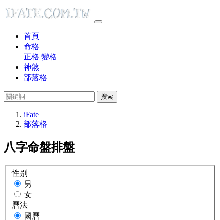
首頁
命格
正格
變格
神煞
部落格
搜索
iFate
部落格
八字命盤排盤
性别
男
女
曆法
國曆