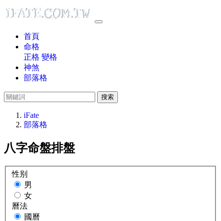
首頁
命格
正格
變格
神煞
部落格
搜索
iFate
部落格
八字命盤排盤
性别
男
女
曆法
國曆