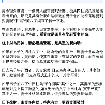
從命理角度講，一個男人能否娶到賢妻，從其四柱資訊裡是能
看出來的。那究竟具有什麼命理特徵的男子會如此幸運地娶到
賢妻呢?下面跟隨八字網來了解一下吧。
在論男命時，財為妻，日支為妻星。下面對照下面幾條男人能
娶到賢妻的命理特徵，
看看你是否具有娶到賢妻的命
。
柱中財為用神，妻必溫柔賢惠，是典型的賢內助;
如果在男子的四柱八字中，財為他的喜用神，則妻子會成為他
的堅強後盾，賢內助，使其在事業上有堅定的支持，而在家庭
上也無後顧之憂。從而為其成功提供重要保障。
日支為子午卯酉者，其妻貌美;日支為寅申巳亥的人，其妻敦
厚，勤儉持家;日支為辰戌丑未的人，其妻平常;
如果男子的八字中日柱為“子午卯酉”其中之一，其妻子的形象
就絕對是上得了廳堂的;如果男子的八字中日柱為“寅申巳亥”
其中之一，妻子性格溫柔敦厚，也是典型的賢妻良母型。
日下坐財，主妻多內助，持家有方，更得妻而發財;