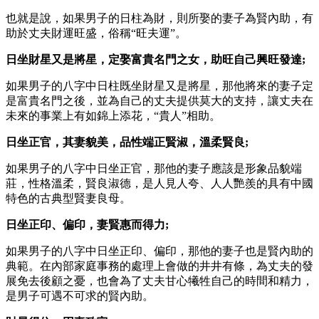
也就是說，如果男子的日柱為財，則所娶的妻子為賢內助，有
助於丈夫財運旺盛，俗稱“旺夫運”。
日坐財星又是將星，定娶富貴名門之女，助旺自己興旺發達;
如果男子的八字中日柱既坐財星又是將星，那他將來的妻子定
是富貴名門之後，並為自己的丈夫提供莫大的支持，讓丈夫在
未來的事業上有如錦上添花，“貴人”相助。
日坐正官，其妻貌美，品性端正賢淑，溫柔賢良;
如果男子的八字中日坐正官，那他的妻子應該是形象品貌端
莊，性格溫柔，賢良淑德，是人見人夸、人人艷羨的具有中國
特色的古典型賢妻良母。
日坐正印、偏印，妻賢惠而得力;
如果男子的八字中日坐正印、偏印，那他的妻子也是賢內助的
典範。在內部家庭事務的處理上會做的井井有條，為丈夫的發
展免去後顧之憂，也會為了丈夫甘心犧牲自己的時間和精力，
是男子可遇不可求的賢內助。