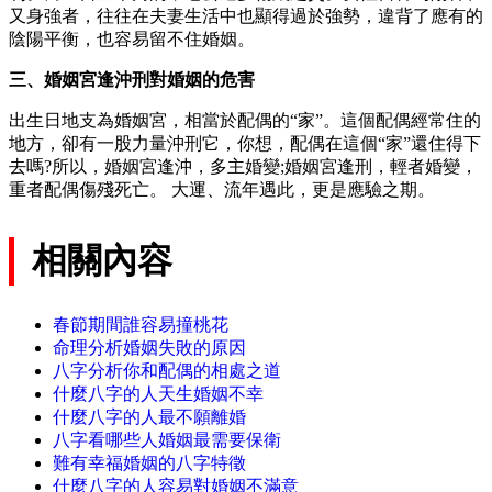
又身強者，往往在夫妻生活中也顯得過於強勢，違背了應有的
陰陽平衡，也容易留不住婚姻。
三、婚姻宮逢沖刑對婚姻的危害
出生日地支為婚姻宮，相當於配偶的“家”。這個配偶經常住的
地方，卻有一股力量沖刑它，你想，配偶在這個“家”還住得下
去嗎?所以，婚姻宮逢沖，多主婚變;婚姻宮逢刑，輕者婚變，
重者配偶傷殘死亡。 大運、流年遇此，更是應驗之期。
相關內容
春節期間誰容易撞桃花
命理分析婚姻失敗的原因
八字分析你和配偶的相處之道
什麼八字的人天生婚姻不幸
什麼八字的人最不願離婚
八字看哪些人婚姻最需要保衛
難有幸福婚姻的八字特徵
什麼八字的人容易對婚姻不滿意