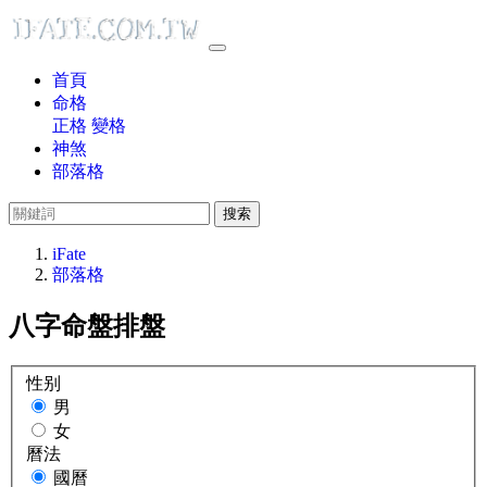
首頁
命格
正格
變格
神煞
部落格
搜索
iFate
部落格
八字命盤排盤
性别
男
女
曆法
國曆