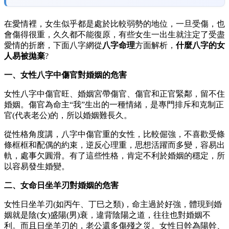
在愛情裡，女生似乎都是處於比較弱勢的地位，一旦受傷，也
會傷得很重，久久都不能復原，有些女生一出生就注定了受盡
愛情的折磨，下面八字網從
八字命理
方面解析，
什麼八字的女
人易被拋棄
?
一、女性八字中傷官對婚姻的危害
女性八字中傷官旺、婚姻宮帶傷官、傷官和正官緊鄰，留不住
婚姻。傷官為命主“我”生出的一種情緒，是專門排斥和克制正
官(代表老公)的，所以婚姻難長久。
從性格角度講，八字中傷官重的女性，比較倔強，不喜歡受條
條框框和配偶的約束，逆反心理重，思想活躍而多變，容易出
軌，處事欠圓滑。有了這些性格，肯定不利於婚姻的穩定，所
以容易發生婚變。
二、女命日坐羊刃對婚姻的危害
女性日坐羊刃(如丙午、丁巳之類)，命主過於好強，體現到婚
姻就是陰(女)盛陽(男)衰，違背陰陽之道，往往也對婚姻不
利。而且日坐羊刃的，老公還多傷殘之災。女性日幹為陽幹、