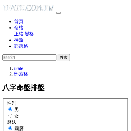
首頁
命格
正格
變格
神煞
部落格
搜索
iFate
部落格
八字命盤排盤
性别
男
女
曆法
國曆