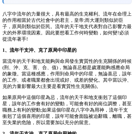
八字中流年的力量很大，具有最高的生克權利。流年在命理上
的作用相當於古代社會中的君主，皇帝;而大運則類似於臣
子，原局則類似於臣民。流年的天干地支代表對自己影響力最
大的外界環境因素。因此要想看工作何時變動，如何變?必須
從流年著手!
1、流年干支沖、克了原局中印星的
當流年的天干和地支能夠與命局發生實質性的生克關係的時候
(刑、沖、克、害、合、值)，無論喜忌都是歲運能夠感應命局
的象徵。當這種感應，作用到命局中的印星，無論喜忌，該年
的工作、或者職業都會出現或好、或差的變化。其中當以沖、
克的力量影響最大(主要是看實質性生克關係)。
如果原局中這個印星為忌，流年的天干和地支衝剋了這個印
星，該年的工作會有好的變動，可能會有好的崗位調整，甚至
職務上有利的變動;如果這個印星在八字中為用神，流年干支
衝剋了這個喜用的印星，該年可能會面臨被迫辭職，離職，甚
至失業的危險，所以需要加以充分的留意。
2、流年干支沖、克了原局中用神的