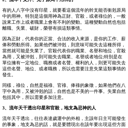
有的人八字中沒有印星，就要看這個流年的幹支能否衝剋原局
中的用神。特別是這個用神為正財、官殺，或者祿位的，一般
說來工作上或者職業上會有不利的變動。這種變動自然也包括
離職、失業、破財，榮譽有損這類事情。
因為正財，代表你的正當、合法的收入來源，是你的工作、薪
俸和勞動所得。如果他們被沖剋，則意味可能失去這種所得，
當然就可能是失業了。官殺代表你的職業、名譽和地位，官殺
為用，又被沖剋，則可能失去職業、名譽或者地位;特別是在
單位擁有一定地位、職務或者名聲、權利的人，則更可能失去
這些名聲、地位、或者職務，所以也需要注意失業這類事情的
發生。
同樣，祿位，自然是福祿、官祿、俸祿的象徵，如果他們在八
字中為用，又被沖剋的話，自然也是不美的一件事。失業自然
包括其中，所以需要多加注意。
3、流年天干透出印星和官殺，地支為忌神的人
流年天干透出，往往表達歲運中的外相，主該年日主可能發生
的事象，地支為忌的話，就是要體現出在該年要出現這些方面