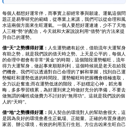
每個人都想好運常伴，而事實上卻經常事與願違。運氣這個問
題正是易學研究的範疇，從專業上來講，我們可以從命理和風
水這兩個方面來生旺運氣。一個人要想好運連連，少不了天地
人三種“勢”的配合，今天就和大家說說利用“借勢”的方法來提
升自己的運勢。
借“天”之勢獲得好運：
人生運勢總有起伏，借助流年大運幫身
有助之勢，就是我們說的借天時之勢。上天是公平的，每個人
的命理中都會有非常“黃金”的時期，這個階段運勢暢旺，流年
得力大運幫身，做起事來順順利利，這個時候就是老天在給我
們機會。我們可以透過對自己命理的了解和掌握，找到自己運
勢暢旺和運勢低迷的時間段。運勢暢旺時把握機會積極進取，
全力以赴奮進;而在運勢低迷的階段，不妨穩定心神，韜光養
晦，多多學習積累，為好運到來之時做好充分的準備，不要去
做無謂的犧牲或做費力不討好的“無用功”。這就是我們說的個
人的“天時”。
借“地”之勢獲得好運：
與人契合的環境對人的幫助會很大，這
是因為良好的環境會產生正氣場、正能量。正確的布置身邊的
家居、辦公環境，有效的利用五行生剋、方位吉凶來生旺自己