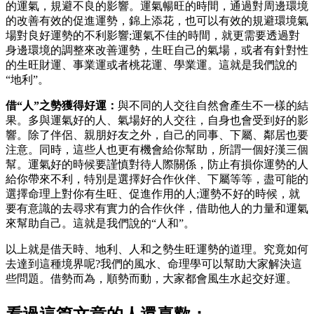
的運氣，規避不良的影響。運氣暢旺的時間，通過對周邊環境
的改善有效的促進運勢，錦上添花，也可以有效的規避環境氣
場對良好運勢的不利影響;運氣不佳的時間，就更需要透過對
身邊環境的調整來改善運勢，生旺自己的氣場，或者有針對性
的生旺財運、事業運或者桃花運、學業運。這就是我們說的
“地利”。
借“人”之勢獲得好運：
與不同的人交往自然會產生不一樣的結
果。多與運氣好的人、氣場好的人交往，自身也會受到好的影
響。除了伴侶、親朋好友之外，自己的同事、下屬、鄰居也要
注意。同時，這些人也更有機會給你幫助，所謂一個好漢三個
幫。運氣好的時候要謹慎對待人際關係，防止有損你運勢的人
給你帶來不利，特別是選擇好合作伙伴、下屬等等，盡可能的
選擇命理上對你有生旺、促進作用的人;運勢不好的時候，就
要有意識的去尋求有實力的合作伙伴，借助他人的力量和運氣
來幫助自己。這就是我們說的“人和”。
以上就是借天時、地利、人和之勢生旺運勢的道理。究竟如何
去達到這種境界呢?我們的風水、命理學可以幫助大家解決這
些問題。借勢而為，順勢而動，大家都會風生水起交好運。