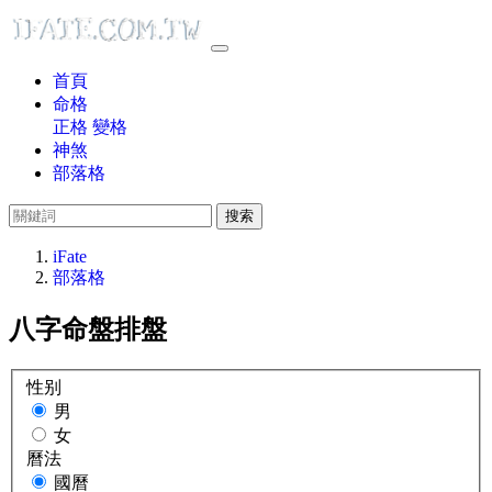
首頁
命格
正格
變格
神煞
部落格
搜索
iFate
部落格
八字命盤排盤
性别
男
女
曆法
國曆