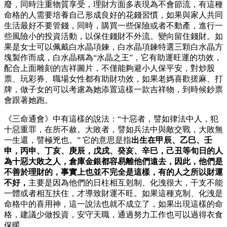
廢，同時注重物質享受，理財方面多表現為不會節流，有這種
命格的人需要培養自己形成良好的花錢習慣，如果與家人共同
生活最好不要管錢，同時，購買一些保險或者不動產，進行一
些風險小的投資活動，以保住錢財不外流。變向留住錢財。如
果是女士可以佩戴白水晶項鍊，白水晶項鍊特選三顆白水晶方
塊製作而成，白水晶稱為“水晶之王”，它有助運旺運的功效，
配合上面雕刻的吉祥圖片，不僅能夠避小人保平安，對炒股
票、玩彩券、職場女性都有助財功效，如果老媽喜歡搓麻、打
牌，做子女的可以考慮為她添置這樣一款吉祥物，到時候鈔票
會跟著她跑。
《三命通會》中有這樣的說法：“十惡者，譬如律法中人，犯
十惡重罪，在所不赦。大敗者，譬如兵法中與敵交戰，大敗無
一生還，譬極兇也。” 它的意思是指
出生在甲辰、乙巳、壬
申，丙申、丁亥、庚辰，戊戌、癸亥、辛巳，己丑等旬日的人
為十惡大敗之人，倉庫金銀都容易離他們遠去，因此，他們是
不善於理財的，事實上也並不完全是這樣，有的人之所以財運
不好，
主要是因為他們的日柱相互剋制、化洩很大，干支不能
一體或者相互扶住，才導致財運不旺。如果這種克制、化洩是
命格中的喜用神，這一說法也就不成立了，如果出現這樣的命
格，建議少做投資，安守天職，通過努力工作也可以過得衣食
保暖。