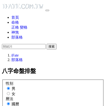
首頁
命格
正格
變格
神煞
部落格
搜索
iFate
部落格
八字命盤排盤
性别
男
女
曆法
國曆