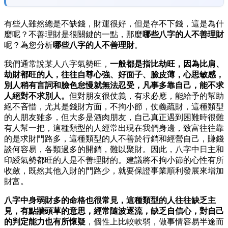
有些人雖然總是不缺錢，財運很好，但是存不下錢，這是為什
麼呢？不善理財是很關鍵的一點，那麼
哪些八字的人不善理財
呢？為您分析
哪些八字的人不善理財
。
我們通常說某人八字氣勢旺，
一般都是指比劫旺，因為比肩、
劫財都旺的人，往往自尊心強、好面子、臉皮薄，心思敏感，
別人稍有言詞和臉色怠慢就無法忍受，凡事多靠自己，能不求
人絕對不求別人。
但對朋友很仗義，有求必應，能給予的幫助
絕不吝惜，尤其是錢財方面，不拘小節，仗義疏財，這種類型
的人朋友雖多，但大多是酒肉朋友，自己真正遇到困難時很難
有人幫一把，這種類型的人經常出現在我們身邊，致富往往靠
的是求財門路多，這種類型的人不善於行銷和經營自己，賺錢
談何容易，各類過多的開銷，難以聚財。因此，八字中日主和
印綬氣勢都旺的人是不善理財的。建議將不拘小節的心性有所
收斂，既然其他入財的門路少，就要保證事業順利發展來增加
財富。
八字中身弱財多的命格也很常見，這種類型的人往往缺乏主
見，有點牆頭草的意思，經常隨波逐流，缺乏自信心，對自己
的判定能力也有所懷疑
，個性上比較軟弱，做事情容易半途而