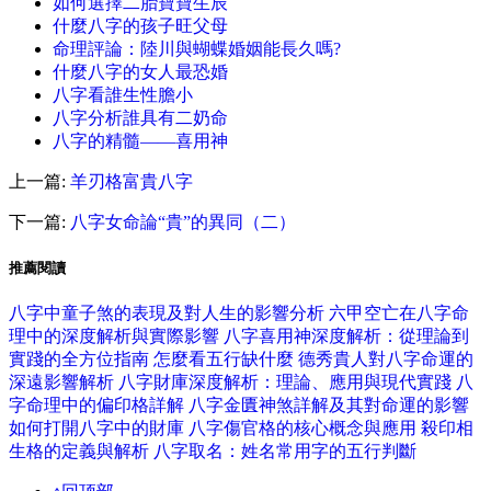
如何選擇二胎寶寶生辰
什麼八字的孩子旺父母
命理評論：陸川與蝴蝶婚姻能長久嗎?
什麼八字的女人最恐婚
八字看誰生性膽小
八字分析誰具有二奶命
八字的精髓——喜用神
上一篇:
羊刃格富貴八字
下一篇:
八字女命論“貴”的異同（二）
推薦閱讀
八字中童子煞的表現及對人生的影響分析
六甲空亡在八字命
理中的深度解析與實際影響
八字喜用神深度解析：從理論到
實踐的全方位指南
怎麼看五行缺什麼
德秀貴人對八字命運的
深遠影響解析
八字財庫深度解析：理論、應用與現代實踐
八
字命理中的偏印格詳解
八字金匱神煞詳解及其對命運的影響
如何打開八字中的財庫
八字傷官格的核心概念與應用
殺印相
生格的定義與解析
八字取名：姓名常用字的五行判斷