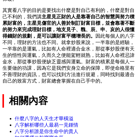
其實看八字的目的是要找出什麼是對自己有利的，什麼是對自
己不利的，我們講
主星見正財的人是靠著自己的智慧與努力積
累財富的，主星見傷官的人善於制訂財富目標，並會靠著不斷
的努力來完成理財目標，地支見子、醜、辰、申、亥的人很懂
得錢財的規劃，是可以讓財富平穩增長的。
因此每個人的八字
不同，理財的方法也不同。就拿炒股來說，一半靠的是經驗，
一半靠的是運氣，比如有人命裡適合金水，那從事炒股便有天
生的悟性與運氣，久而久之便能駕輕就熟，比如有人命裡忌諱
金水，那從事炒股便缺乏靈感與運氣。財富的積累是每個人一
生要做的功課，因為它是我們安身立命的保障，即使命格里有
不善理財的資訊，也可以找到方法進行規避，同時找到最適合
自己的致富方式，財富總會掌握在自己手中的。
相關內容
什麼八字的人天生才華橫溢
八字解析哪些人最易一見鍾情
八字分析誰是你生命中的貴人