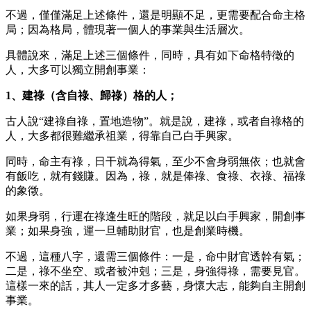
不過，僅僅滿足上述條件，還是明顯不足，更需要配合命主格
局；因為格局，體現著一個人的事業與生活層次。
具體說來，滿足上述三個條件，同時，具有如下命格特徵的
人，大多可以獨立開創事業：
1、建祿（含自祿、歸祿）格的人；
古人說“建祿自祿，置地造物”。就是說，建祿，或者自祿格的
人，大多都很難繼承祖業，得靠自己白手興家。
同時，命主有祿，日干就為得氣，至少不會身弱無依；也就會
有飯吃，就有錢賺。因為，祿，就是俸祿、食祿、衣祿、福祿
的象徵。
如果身弱，行運在祿逢生旺的階段，就足以白手興家，開創事
業；如果身強，運一旦輔助財官，也是創業時機。
不過，這種八字，還需三個條件：一是，命中財官透幹有氣；
二是，祿不坐空、或者被沖剋；三是，身強得祿，需要見官。
這樣一來的話，其人一定多才多藝，身懷大志，能夠自主開創
事業。