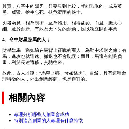
其實，八字中的陽刃，只要見到七殺，就能乖乖的；成為英
勇、威猛、捨生忘死、扶危濟困的俠士。
刃殺兩見，相為制衡，互為體用、相得益彰。而且，膽大心
細、敢於創新、有敢為天下先的創勁，足以獨立開創事業。
4、命中財星臨馬的人；
財星臨馬，猶如騎在馬背上征戰的商人，為動中求財之像；有
馬，進攻也就迅速、撤退也不會耽誤；而且，馬還有能夠負
重，利於長途遷移，交馳往來。
故此，古人才說：“馬奔財鄉，發如猛虎”。自然，具有這種命
理特徵的人，外出創業經商，也是適宜的。
相關內容
命理分析哪些人創業會成功
特別適合創業的人命理有什麼特徵