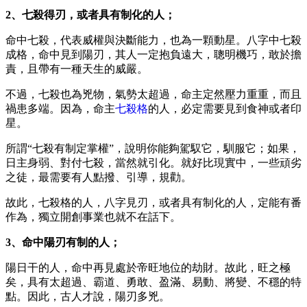
2、七殺得刃，或者具有制化的人；
命中七殺，代表威權與決斷能力，也為一顆動星。八字中七殺
成格，命中見到陽刃，其人一定抱負遠大，聰明機巧，敢於擔
責，且帶有一種天生的威嚴。
不過，七殺也為兇物，氣勢太超過，命主定然壓力重重，而且
禍患多端。因為，命主
七殺格
的人，必定需要見到食神或者印
星。
所謂“七殺有制定掌權”，說明你能夠駕馭它，馴服它；如果，
日主身弱、對付七殺，當然就引化。就好比現實中，一些頑劣
之徒，最需要有人點撥、引導，規勸。
故此，七殺格的人，八字見刃，或者具有制化的人，定能有番
作為，獨立開創事業也就不在話下。
3、命中陽刃有制的人；
陽日干的人，命中再見處於帝旺地位的劫財。故此，旺之極
矣，具有太超過、霸道、勇敢、盈滿、易動、將變、不穩的特
點。因此，古人才說，陽刃多兇。