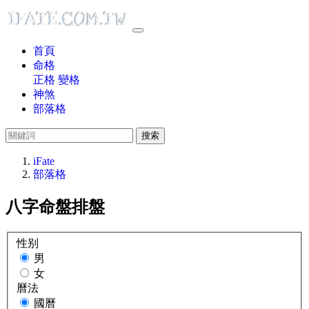
首頁
命格
正格
變格
神煞
部落格
搜索
iFate
部落格
八字命盤排盤
性别
男
女
曆法
國曆