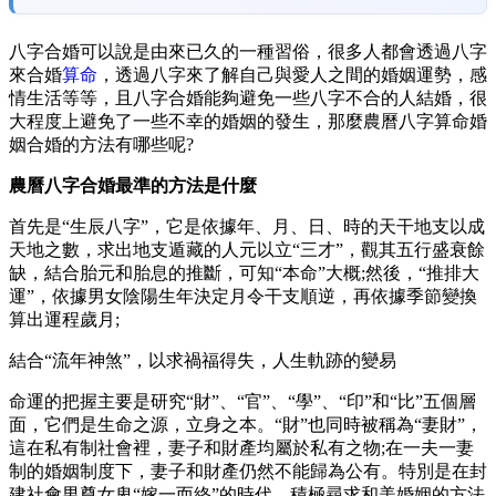
八字合婚可以說是由來已久的一種習俗，很多人都會透過八字
來合婚
算命
，透過八字來了解自己與愛人之間的婚姻運勢，感
情生活等等，且八字合婚能夠避免一些八字不合的人結婚，很
大程度上避免了一些不幸的婚姻的發生，那麼農曆八字算命婚
姻合婚的方法有哪些呢?
農曆八字合婚最準的方法是什麼
首先是“生辰八字”，它是依據年、月、日、時的天干地支以成
天地之數，求出地支遁藏的人元以立“三才”，觀其五行盛衰餘
缺，結合胎元和胎息的推斷，可知“本命”大概;然後，“推排大
運”，依據男女陰陽生年決定月令干支順逆，再依據季節變換
算出運程歲月;
結合“流年神煞”，以求禍福得失，人生軌跡的變易
命運的把握主要是研究“財”、“官”、“學”、“印”和“比”五個層
面，它們是生命之源，立身之本。“財”也同時被稱為“妻財”，
這在私有制社會裡，妻子和財產均屬於私有之物;在一夫一妻
制的婚姻制度下，妻子和財產仍然不能歸為公有。特別是在封
建社會男尊女卑“嫁一而終”的時代，積極尋求和美婚姻的方法