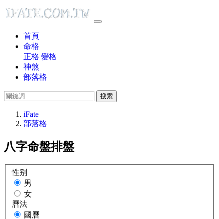
首頁
命格
正格
變格
神煞
部落格
搜索
iFate
部落格
八字命盤排盤
性别
男
女
曆法
國曆