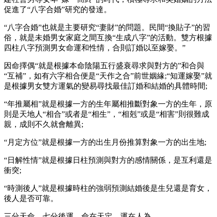
促進了“八字合婚”研究的發達。
“八字合婚”也就是主要研究“妻財”的問題。民間“換貼子”的習
俗，就是未婚男女家庭之間互換“生成八字”的活動。雙方根據
四柱八字預測男女命運和性情，合則訂婚以至嫁娶。”
因命擇偶“就是根據本命陰陽五行盛衰尋求與對方的”和合與
“互補”，如有六字相合便是“天作之合”前世姻緣;“知運嫁娶”就
是根據男女雙方運氣的變易尋找最佳訂婚和結婚的具體時間;
“年推屬相”就是根據一方的生年屬相推斷對象一方的生年，原
則是天地人“相合”或者是“相生”，“相剋”或是“相害”則很難成
親，成則不久就會離異;
“月定方位”就是根據一方的出生月份推算對象一方的出生地;
“日解性情”就是根據日柱預測與對方的感情關係，是互利還是
衝突;
“時測後人”就是根據時柱的強弱預測結婚後是生兒還是育女，
後人是否可靠。
三分天命，七分後運，命在天定，運在人為。