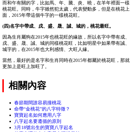
而和午有關的字，比如馬、年、騰、炎、曉，在羊年裡面一樣
桃花旺。同時，牛字雖然犯太歲，代表變動多，但是在桃花上
面，2015年帶這個牛字的一樣桃花旺。
(四)名字中帶成、戌、盛、晟、誠、城的，桃花最旺。
因為生肖屬狗在2015年也桃花旺的緣故，所以名字中帶有成、
戌、盛、晟、誠、城的同樣桃花旺，比如明星中如果帶有誠、
城字的，在2015年也大利感情、大旺人緣。
當然，最好的是名字和生肖同時在2015年都屬於桃花旺，那就
更加上是旺上加旺了。
相關內容
春節期間誰容易撞桃花
命帶“金桃花”的八字特徵？
寶寶起名如何應用八字
八字起名要遵循的原則
3月18號出生的寶寶八字起名