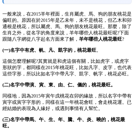
一般來說，在2015羊年裡面，生肖屬虎、馬、狗的朋友桃花是
偏旺的。原因在於2015年是乙未年，未不是桃花，但乙木和卯
通根是桃花，所以屬虎、馬、狗的朋友桃花最旺。那麼，除了
生肖之外，從名字的角度來說，羊年哪些人桃花最旺呢?下面
跟隨八字網從八字起名方面來了解，
羊年哪些人桃花最旺
?
(一)名字中有虎、帆、凡、凱字的，桃花最旺
。
這個怎麼理解呢?其實就是和虎這個有關，比如虎字，或虎字
形狀的字，都同樣在2015年桃花旺，比如凡字、皮字，也代表
這些字形，所以比如名字中帶凡字、凱字、帆字，桃花必旺。
(二)名字中帶演、寅、東、由、仁、儀的，桃花最旺。
同樣地，因為2015年寅午戌桃花在卯的緣故，所以名字中帶有
寅字或寅字字形的，同樣在這一年桃花會旺，會走桃花運。已
經結婚的表現為人緣好，或遇到事情有人幫忙。
(三)名字中帶馬、午、生、年、騰、牛、炎、曉的，桃花最
旺。