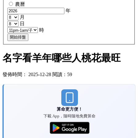
農曆
年
月
日
時
開始排盤
名字看羊年哪些人桃花最旺
發佈時間： 2025-12-28 閱讀：59
算命更方便！
下載 App，隨時隨地免費算命